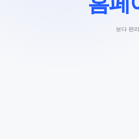
홈페
보다 편